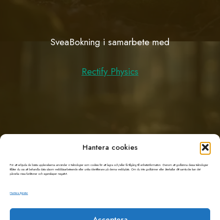
SveaBokning i samarbete med
Rectify Physics
Hantera cookies
Support
För att erbjuda de bästa upplevelserna använder vi teknologier som cookies för att lagra och/eller få tillgång till enhetsinformation. Genom att godkänna dessa teknologier
tillåter du oss att behandla data såsom webbläsarbeteende eller unika identifierare på denna webbplats. Om du inte godkänner eller återkallar ditt samtycke kan det
påverka vissa funktioner och egenskaper negativt.
support@sveabokning.se
Hantera tjänster
Kontakt: 073-031 74 52
Acceptera